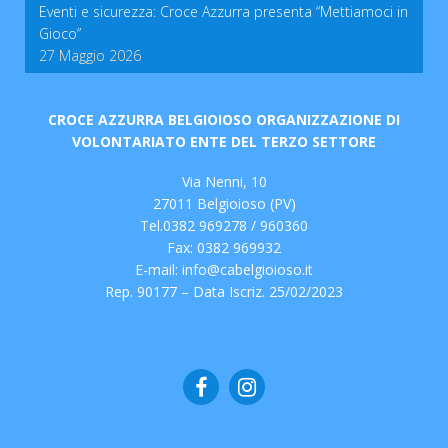
Eventi e sicurezza: Croce Azzurra presenta “Mettiamoci in
Gioco”
27 Maggio 2026
CROCE AZZURRA BELGIOIOSO ORGANIZZAZIONE DI
VOLONTARIATO ENTE DEL TERZO SETTORE
Via Nenni, 10
27011 Belgioioso (PV)
Tel.0382 969278 / 960360
Fax: 0382 969932
E-mail:
info@cabelgioioso.it
Rep. 90177 – Data Iscriz. 25/02/2023