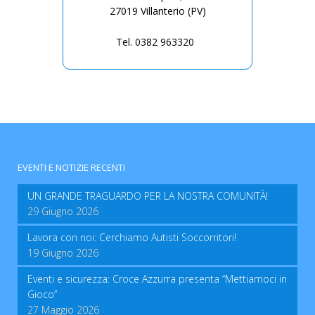
27019 Villanterio (PV)
Tel. 0382 963320
EVENTI E NOTIZIE RECENTI
UN GRANDE TRAGUARDO PER LA NOSTRA COMUNITÀ!
29 Giugno 2026
Lavora con noi: Cerchiamo Autisti Soccorritori!
19 Giugno 2026
Eventi e sicurezza: Croce Azzurra presenta “Mettiamoci in
Gioco”
27 Maggio 2026