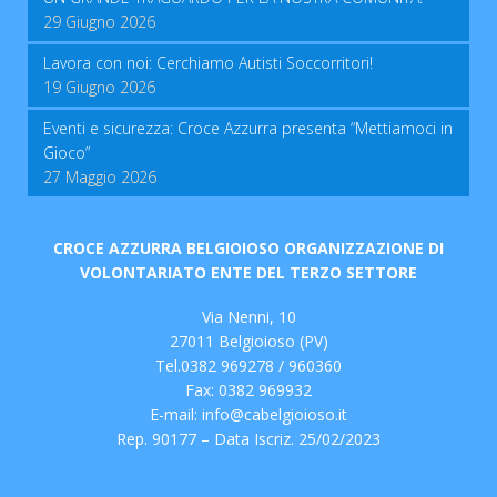
29 Giugno 2026
Lavora con noi: Cerchiamo Autisti Soccorritori!
19 Giugno 2026
Eventi e sicurezza: Croce Azzurra presenta “Mettiamoci in
Gioco”
27 Maggio 2026
CROCE AZZURRA BELGIOIOSO ORGANIZZAZIONE DI
VOLONTARIATO ENTE DEL TERZO SETTORE
Via Nenni, 10
27011 Belgioioso (PV)
Tel.0382 969278 / 960360
Fax: 0382 969932
E-mail:
info@cabelgioioso.it
Rep. 90177 – Data Iscriz. 25/02/2023